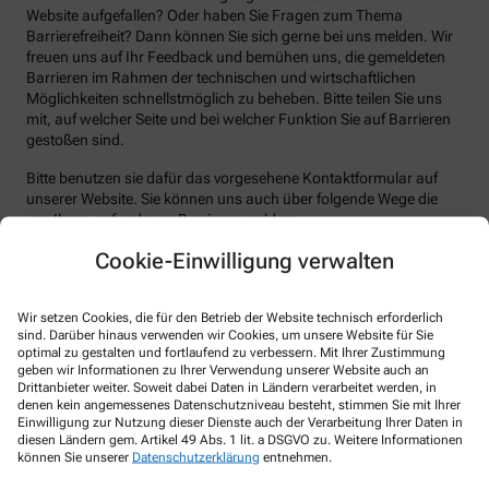
Website aufgefallen? Oder haben Sie Fragen zum Thema
Barrierefreiheit? Dann können Sie sich gerne bei uns melden. Wir
freuen uns auf Ihr Feedback und bemühen uns, die gemeldeten
Barrieren im Rahmen der technischen und wirtschaftlichen
Möglichkeiten schnellstmöglich zu beheben. Bitte teilen Sie uns
mit, auf welcher Seite und bei welcher Funktion Sie auf Barrieren
gestoßen sind.
Bitte benutzen sie dafür das vorgesehene Kontaktformular auf
unserer Website. Sie können uns auch über folgende Wege die
von Ihnen gefundenen Barrieren melden:
Cookie-Einwilligung verwalten
E-Mail: info@marien-apotheke-glehn.de
Telefon: 021824360
Telefax: 0218250711
Wir setzen Cookies, die für den Betrieb der Website technisch erforderlich
sind. Darüber hinaus verwenden wir Cookies, um unsere Website für Sie
Postanschrift: Bachstr. 11 41352 Korschenbroich
optimal zu gestalten und fortlaufend zu verbessern. Mit Ihrer Zustimmung
geben wir Informationen zu Ihrer Verwendung unserer Website auch an
Durchsetzungsverfahren und
Drittanbieter weiter. Soweit dabei Daten in Ländern verarbeitet werden, in
denen kein angemessenes Datenschutzniveau besteht, stimmen Sie mit Ihrer
Marktüberwachungsbehörde
Einwilligung zur Nutzung dieser Dienste auch der Verarbeitung Ihrer Daten in
diesen Ländern gem. Artikel 49 Abs. 1 lit. a DSGVO zu. Weitere Informationen
Sollten Sie auf Mitteilungen oder Anfragen zur Barrierefreiheit
können Sie unserer
Datenschutzerklärung
entnehmen.
keine zufriedenstellenden Antworten erhalten, können Sie sich an