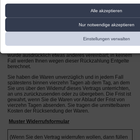
zusätzlichen Kosten, die sich daraus ergeben, dass Sie
eine andere Art der Lieferung, als die von uns
Alle akzeptieren
angebotene, günstigste Standardlieferung gewählt
haben), unverzüglich und spätestens binnen vierzehn
Nur notwendige akzeptieren
Tagen ab dem Tag zurückzuzahlen, an dem die
Mitteilung über Ihren Widerruf dieses Vertrags bei uns
eingegangen ist. Für diese Rückzahlung verwenden wir
Einstellungen verwalten
dasselbe Zahlungsmittel, das Sie bei der ursprünglichen
Transaktion eingesetzt haben, es sei denn, mit Ihnen
wurde ausdrücklich etwas anderes vereinbart; in keinem
Fall werden Ihnen wegen dieser Rückzahlung Entgelte
berechnet.
Sie haben die Waren unverzüglich und in jedem Fall
spätestens binnen vierzehn Tagen ab dem Tag, an dem
Sie uns über den Widerruf dieses Vertrags unterrichten,
an uns zurückzusenden oder zu übergeben. Die Frist ist
gewahrt, wenn Sie die Waren vor Ablauf der Frist von
vierzehn Tagen absenden.
Sie tragen die unmittelbaren
Kosten der Rücksendung der Waren.
Muster Widerrufsformular
(Wenn Sie den Vertrag widerrufen wollen, dann füllen