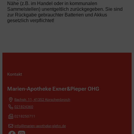
Nähe (z.B. im Handel oder in kommunalen
Sammelstellen) unentgeltlich zurückgegeben. Sie sind
zur Rückgabe gebrauchter Batterien und Akkus
gesetzlich verpflichtet!
Kontakt
Marien-Apotheke Exner&Pieper OHG
Bachstr. 11
,
41352
Korschenbroich
021824360
0218250711
info@marien-apotheke-glehn.de