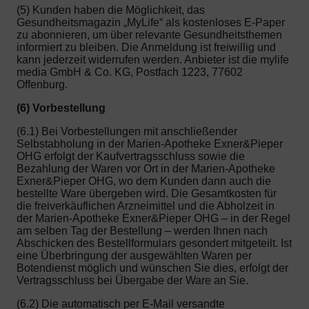
(5) Kunden haben die Möglichkeit, das
Gesundheitsmagazin „MyLife“ als kostenloses E-Paper
zu abonnieren, um über relevante Gesundheitsthemen
informiert zu bleiben. Die Anmeldung ist freiwillig und
kann jederzeit widerrufen werden. Anbieter ist die mylife
media GmbH & Co. KG, Postfach 1223, 77602
Offenburg.
(6) Vorbestellung
(6.1) Bei Vorbestellungen mit anschließender
Selbstabholung in der Marien-Apotheke Exner&Pieper
OHG erfolgt der Kaufvertragsschluss sowie die
Bezahlung der Waren vor Ort in der Marien-Apotheke
Exner&Pieper OHG, wo dem Kunden dann auch die
bestellte Ware übergeben wird. Die Gesamtkosten für
die freiverkäuflichen Arzneimittel und die Abholzeit in
der Marien-Apotheke Exner&Pieper OHG – in der Regel
am selben Tag der Bestellung – werden Ihnen nach
Abschicken des Bestellformulars gesondert mitgeteilt. Ist
eine Überbringung der ausgewählten Waren per
Botendienst möglich und wünschen Sie dies, erfolgt der
Vertragsschluss bei Übergabe der Ware an Sie.
(6.2) Die automatisch per E-Mail versandte