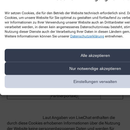
Bezeichnung des
Wir setzen Cookies, die für den Betrieb der Website technisch erforderlich sind.
Funktion
Anbieter
Laufzeit
Dienstes
Cookies, um unsere Website für Sie optimal zu gestalten und fortlaufend zu ver
wir Informationen zu Ihrer Verwendung unserer Website auch an Drittanbieter wei
lc_cid
Customer ID
LiveChat
2 Jahre
verarbeitet werden, in denen kein angemessenes Datenschutzniveau besteht, stimm
Nutzung dieser Dienste auch der Verarbeitung Ihrer Daten in diesen Ländern gem. 
Customer
Weitere Informationen können Sie unserer
Datenschutzerklärung
entnehmen.
lc_cst
LiveChat
2 Jahre
Secure Token
Technisches
Hilfs-Cookie,
Alle akzeptieren
rüft beim
Redirect die
OAuth-
Nur notwendige akzeptieren
oauth_redirect_detector
LiveChat
2 Jahre
Anmeldung
(z.B. bei Single
Einstellungen verwalten
Sign-On oder
Einbindung in
Partnerportale)
Laut Angaben von LiveChat enthalten die
durch diese Cookies erhobenen Informationen über die Nutzung
der Website keine personenbezogenen Daten und werden für