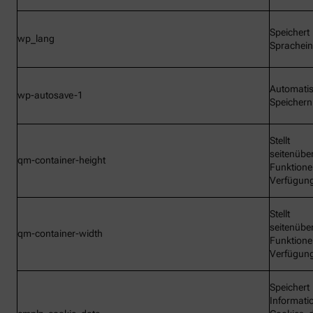
Speichert
wp_lang
Sprachein
Automati
wp-autosave-1
Speichern
Stellt
seitenübe
qm-container-height
Funktione
Verfügun
Stellt
seitenübe
qm-container-width
Funktione
Verfügun
Speichert
Informati