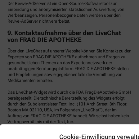
Der Revive-AdServer ist ein Open-Source-Softwaretool zur
Einbindung und anonymisierten statistischen Auswertung von
Werbeanzeigen. Personenbezogene Daten werden über den
Revive-AdServer nicht verarbeitet.
9.
Kontaktaufnahme über den LiveChat
von FRAG DIE APOTHEKE
Über den LiveChat auf unserer Website können Sie Kontakt zu den
Experten von FRAG DIE APOTHEKE aufnehmen und Fragen zu
gesundheitlichen Themen an das Expertennetzwerk der
unabhängigen Beratungsplattform FRAG DIE APOTHEKE stellen
und Empfehlungen sowie gegebenenfalls die Vermittlung von
Medikamenten erhalten.
Das LiveChat-Widget wird durch die FDA FragDieApotheke GmbH
bereitgestellt. Die technische Bereitstellung des Widgets erfolgt
durch den Subdienstleister Text, Inc. (101 Arch Street, 8th Floor,
Boston MA 02110, USA, im Folgenden „LiveChat“), der im
Auftrag von FRAG DIE APOTHEKE handelt. Wir selbst haben kein
Vertragsverhältnis mit der Text, Inc.
LiveChat verwendet funktionale Cookies.
Cookie-Einwilligung verwalt