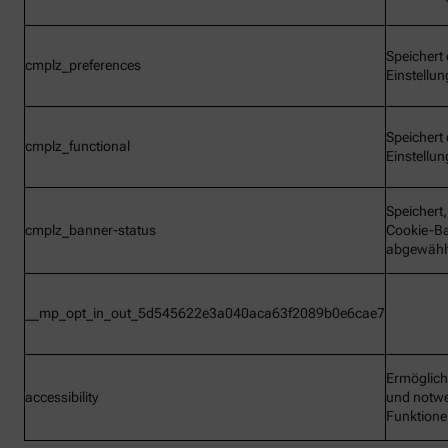
Speichert 
cmplz_preferences
Einstellu
Speichert 
cmplz_functional
Einstellu
Speichert
cmplz_banner-status
Cookie-B
abgewähl
__mp_opt_in_out_5d545622e3a040aca63f2089b0e6cae7
Ermöglic
accessibility
und notw
Funktion