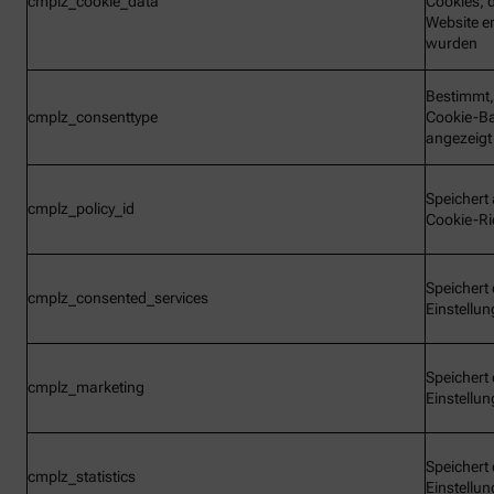
cmplz_cookie_data
Cookies, d
Website e
wurden
Bestimmt,
cmplz_consenttype
Cookie-B
angezeigt
Speichert 
cmplz_policy_id
Cookie-Ric
Speichert 
cmplz_consented_services
Einstellu
Speichert 
cmplz_marketing
Einstellu
Speichert 
cmplz_statistics
Einstellu