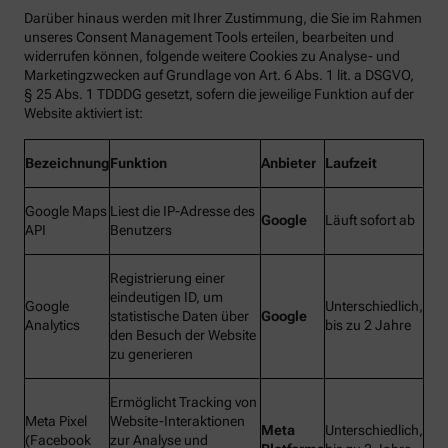
Darüber hinaus werden mit Ihrer Zustimmung, die Sie im Rahmen
unseres Consent Management Tools erteilen, bearbeiten und
widerrufen können, folgende weitere Cookies zu Analyse- und
Marketingzwecken auf Grundlage von Art. 6 Abs. 1 lit. a DSGVO,
§ 25 Abs. 1 TDDDG gesetzt, sofern die jeweilige Funktion auf der
Website aktiviert ist:
Bezeichnung
Funktion
Anbieter
Laufzeit
Google Maps
Liest die IP-Adresse des
Google
Läuft sofort ab
API
Benutzers
Registrierung einer
eindeutigen ID, um
Google
Unterschiedlich,
statistische Daten über
Google
Analytics
bis zu 2 Jahre
den Besuch der Website
zu generieren
Ermöglicht Tracking von
Meta Pixel
Website-Interaktionen
Meta
Unterschiedlich,
(Facebook
zur Analyse und