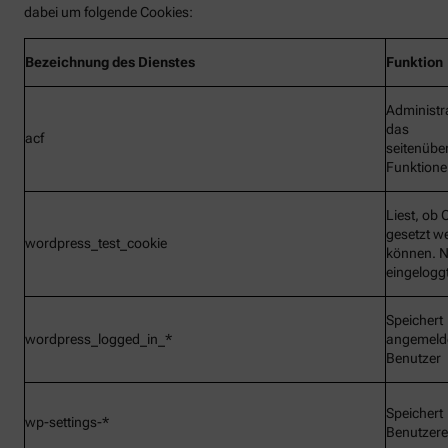
dabei um folgende Cookies:
Bezeichnung
des Dienstes
Funktion
Administr
das
acf
seitenübe
Funktionen
Liest, ob 
gesetzt w
wordpress_test_cookie
können. N
eingelogg
Speichert
wordpress_logged_in_*
angemeld
Benutzer
Speichert
wp-settings-*
Benutzere