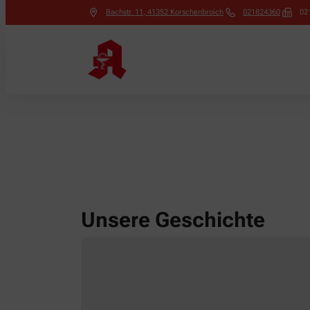
Bachstr. 11
,
41352
Korschenbroich
021824360
02
Unsere Geschichte