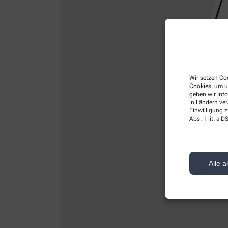
Wir setzen Coo
Cookies, um u
geben wir Inf
in Ländern ve
Einwilligung z
Abs. 1 lit. a
Alle a