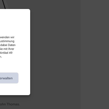
erwenden wir
 Zustimmung
 dabei Daten
e mit Ihrer
Artikel 49
n.
lie Verhoeven.
erwalten
 Sohn Thomas.