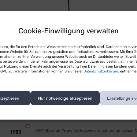
Cookie-Einwilligung verwalten
kies, die für den Betrieb der Website technisch erforderlich sind. Darüber hinaus v
nsere Website für Sie optimal zu gestalten und fortlaufend zu verbessern. Mit Ihrer
ormationen zu Ihrer Verwendung unserer Website auch an Drittanbieter weiter. Soweit
Gegründet wurde die Apotheke im Jahre 1864.
1864
rarbeitet werden, in denen kein angemessenes Datenschutzniveau besteht, stimmen Si
ur Nutzung dieser Dienste auch der Verarbeitung Ihrer Daten in diesen Ländern gem. 
Read More
 DSGVO zu. Weitere Informationen können Sie unserer
Datenschutzerklärung
entnehme
Seit 1958 befindet sich die Apotheke im Besitz der Fami
1958
kzeptieren
Nur notwendige akzeptieren
Einstellungen v
Read More
1985 übergab Franz Verhoeven die Leitung an seinen
1985