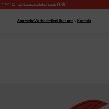
18250711
info@marien-apotheke-glehn.de
Startseite
Vorbestellen
Über uns
Kontakt